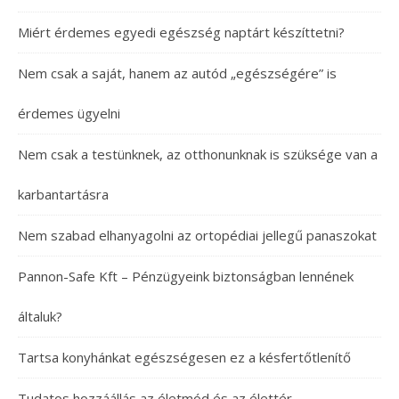
Miért érdemes egyedi egészség naptárt készíttetni?
Nem csak a saját, hanem az autód „egészségére” is
érdemes ügyelni
Nem csak a testünknek, az otthonunknak is szüksége van a
karbantartásra
Nem szabad elhanyagolni az ortopédiai jellegű panaszokat
Pannon-Safe Kft – Pénzügyeink biztonságban lennének
általuk?
Tartsa konyhánkat egészségesen ez a késfertőtlenítő
Tudatos hozzáállás az életmód és az élettér