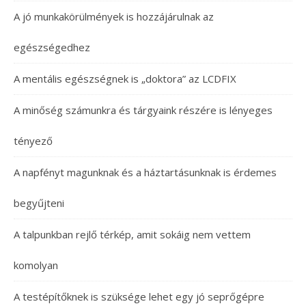
A jó munkakörülmények is hozzájárulnak az
egészségedhez
A mentális egészségnek is „doktora” az LCDFIX
A minőség számunkra és tárgyaink részére is lényeges
tényező
A napfényt magunknak és a háztartásunknak is érdemes
begyűjteni
A talpunkban rejlő térkép, amit sokáig nem vettem
komolyan
A testépítőknek is szüksége lehet egy jó seprőgépre