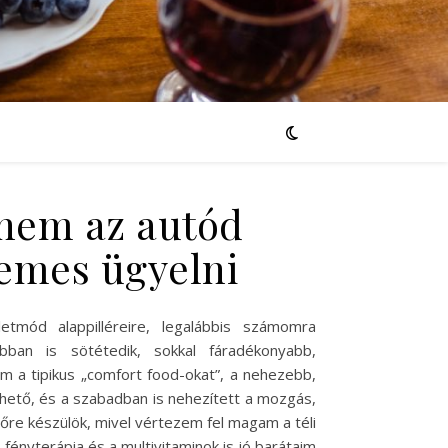
anem az autód
demes ügyelni
etmód alappilléreire, legalábbis számomra
an is sötétedik, sokkal fáradékonyabb,
 a tipikus „comfort food-okat”, a nehezebb,
rhető, és a szabadban is nehezített a mozgás,
őre készülök, mivel vértezem fel magam a téli
A fényterápia és a multivitaminok is jó barátaim