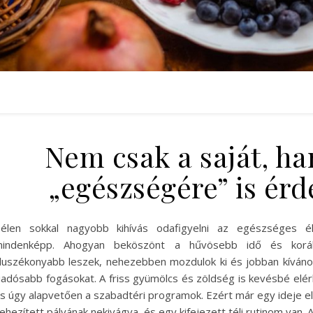
Nem csak a saját, h
„egészségére” is ér
élen sokkal nagyobb kihívás odafigyelni az egészséges él
indenképp. Ahogyan beköszönt a hűvösebb idő és korább
luszékonyabb leszek, nehezebben mozdulok ki és jobban kívánom
iadósabb fogásokat. A friss gyümölcs és zöldség is kevésbé elé
s úgy alapvetően a szabadtéri programok. Ezért már egy ideje el
ehezített pályának nekivágva, és egy kifejezett téli rutinom van. 