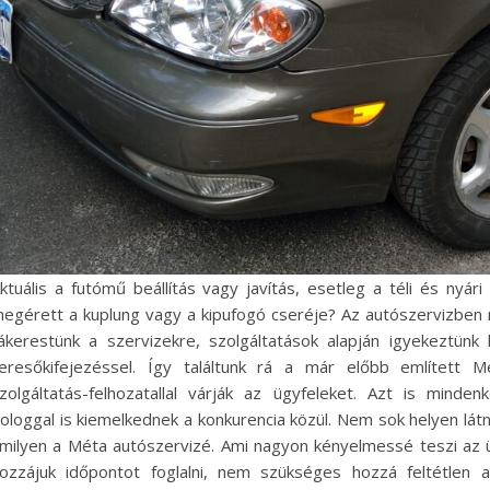
ktuális a futómű beállítás vagy javítás, esetleg a téli és nyári
egérett a kuplung vagy a kipufogó cseréje? Az autószervizben 
ákerestünk a szervizekre, szolgáltatások alapján igyekeztünk k
eresőkifejezéssel. Így találtunk rá a már előbb említett Mé
zolgáltatás-felhozatallal várják az ügyfeleket. Azt is min
ologgal is kiemelkednek a konkurencia közül. Nem sok helyen látni 
milyen a Méta autószervizé. Ami nagyon kényelmessé teszi az üg
ozzájuk időpontot foglalni, nem szükséges hozzá feltétlen a