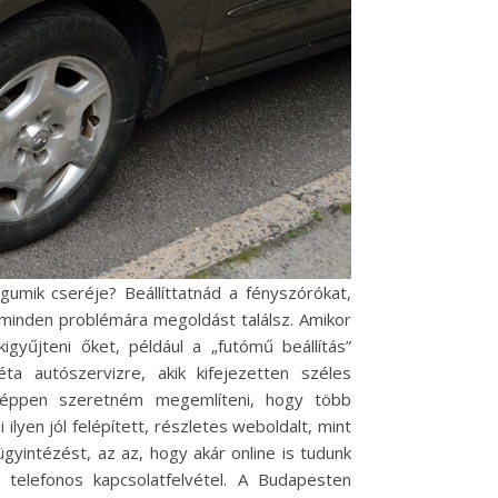
 gumik cseréje? Beállíttatnád a fényszórókat,
minden problémára megoldást találsz. Amikor
igyűjteni őket, például a „futómű beállítás”
ta autószervizre, akik kifejezetten széles
denképpen szeretném megemlíteni, hogy több
ilyen jól felépített, részletes weboldalt, mint
yintézést, az az, hogy akár online is tudunk
 telefonos kapcsolatfelvétel. A Budapesten