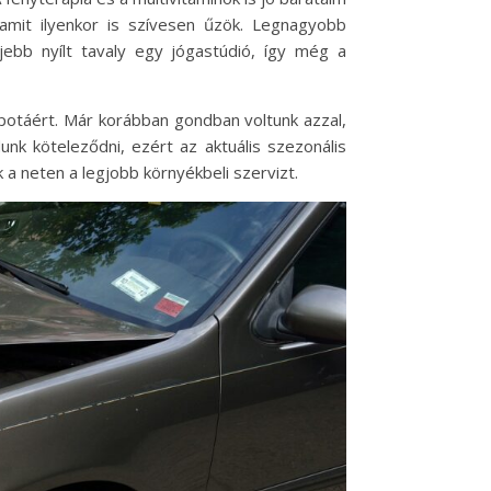
 amit ilyenkor is szívesen űzök. Legnagyobb
jebb nyílt tavaly egy jógastúdió, így még a
apotáért. Már korábban gondban voltunk azzal,
unk köteleződni, ezért az aktuális szezonális
 a neten a legjobb környékbeli szervizt.