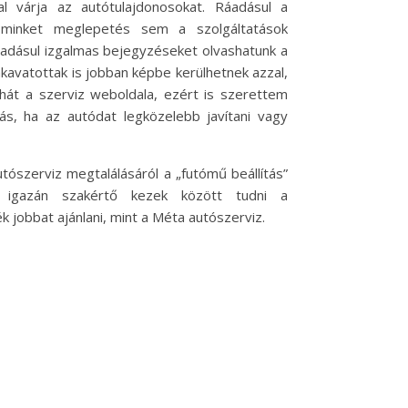
al várja az autótulajdonosokat. Ráadásul a
 minket meglepetés sem a szolgáltatások
ráadásul izgalmas bejegyzéseket olvashatunk a
kavatottak is jobban képbe kerülhetnek azzal,
ehát a szerviz weboldala, ezért is szerettem
s, ha az autódat legközelebb javítani vagy
ószerviz megtalálásáról a „futómű beállítás”
n, igazán szakértő kezek között tudni a
 jobbat ajánlani, mint a Méta autószerviz.