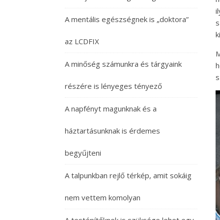
i
A mentális egészségnek is „doktora”
s
k
az LCDFIX
M
A minőség számunkra és tárgyaink
h
s
részére is lényeges tényező
A napfényt magunknak és a
háztartásunknak is érdemes
begyűjteni
A talpunkban rejlő térkép, amit sokáig
nem vettem komolyan