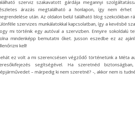
alálható szerviz szakavatott gárdája megannyi szolgáltatáss
észletes árazás megtalálható a honlapon, így nem érhet
egrendelése után. Az oldalon belül található blog szekciókban 
ülönféle szervizes munkálatokkal kapcsolatban, így a kevésbé sza
ogy mi történik egy autóval a szervizben. Ennyire sokoldalú t
olna mindenképp bemutatni őket. Jusson eszedbe ez az ajánlá
llenőrizni kell!
ehát ez volt a mi szerencsésen végződő történetünk a Méta aut
eresőkifejezés segítségével. Ha szeretnéd biztonságba
épjárművedet – márpedig ki nem szeretné? -, akkor nem is tudnék