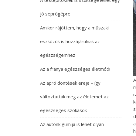
A testépítőknek is szüksége lehet egy
jó seprőgépre
Amikor rájöttem, hogy a műszaki
eszközök is hozzájárulnak az
egészségemhez
Az a fránya egészséges életmód!
A
Az apró döntések ereje – így
m
r
változtatták meg az életemet az
k
s
egészséges szokások
d
a
Az autónk gumija is lehet olyan
h