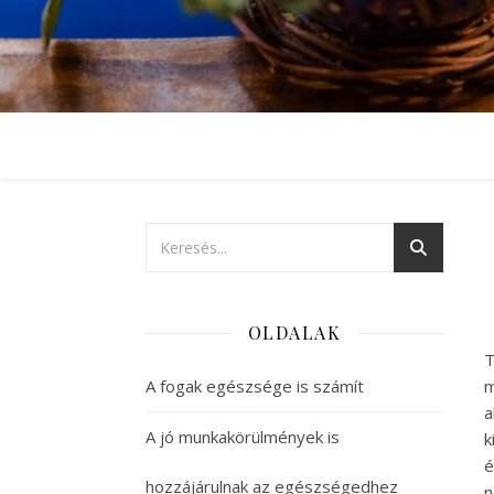
OLDALAK
T
A fogak egészsége is számít
m
a
A jó munkakörülmények is
k
é
hozzájárulnak az egészségedhez
n