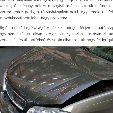
lyenkor, és néhány beltéri mozgásformát is sikerült találnom,
zerencsémre pedig a társasházunkon belül, egy emelettel fel
imozdulással sem lehet nagy probléma.
íg én a család egészségéért felelek, addig a férjem az autó áll
ogy nem találtunk olyan szervizt, amely mellett tartósan el tud
zervizelés és állapotfelmérés során elhatároztuk, hogy felderítjük