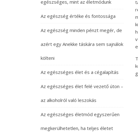
egészséges, mint az életmódunk
t
r
Az egészség értéke és fontossága
m
k
Az egészség minden pénzt megér, de
h
v
azért egy Anekke táskára sem sajnálok
e
költeni
T
k
Az egészséges élet és a cégalapítás
g
Az egészséges élet felé vezető úton –
az alkoholról való leszokás
Az egészséges életmód egyszerűen
megkerülhetetlen, ha teljes életet