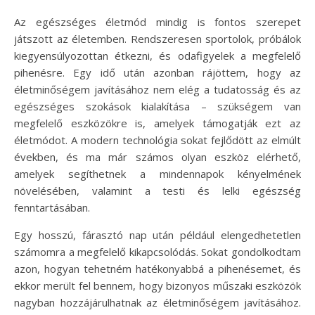
Az egészséges életmód mindig is fontos szerepet
játszott az életemben. Rendszeresen sportolok, próbálok
kiegyensúlyozottan étkezni, és odafigyelek a megfelelő
pihenésre. Egy idő után azonban rájöttem, hogy az
életminőségem javításához nem elég a tudatosság és az
egészséges szokások kialakítása – szükségem van
megfelelő eszközökre is, amelyek támogatják ezt az
életmódot. A modern technológia sokat fejlődött az elmúlt
években, és ma már számos olyan eszköz elérhető,
amelyek segíthetnek a mindennapok kényelmének
növelésében, valamint a testi és lelki egészség
fenntartásában.
Egy hosszú, fárasztó nap után például elengedhetetlen
számomra a megfelelő kikapcsolódás. Sokat gondolkodtam
azon, hogyan tehetném hatékonyabbá a pihenésemet, és
ekkor merült fel bennem, hogy bizonyos műszaki eszközök
nagyban hozzájárulhatnak az életminőségem javításához.