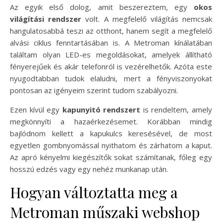
Az egyik első dolog, amit beszereztem, egy
okos
világítási rendszer
volt. A megfelelő világítás nemcsak
hangulatosabbá teszi az otthont, hanem segít a megfelelő
alvási ciklus fenntartásában is. A Metroman kínálatában
találtam olyan LED-es megoldásokat, amelyek állítható
fényerejűek és akár telefonról is vezérelhetők. Azóta este
nyugodtabban tudok elaludni, mert a fényviszonyokat
pontosan az igényeim szerint tudom szabályozni.
Ezen kívül egy
kapunyitó rendszert
is rendeltem, amely
megkönnyíti a hazaérkezésemet. Korábban mindig
bajlódnom kellett a kapukulcs keresésével, de most
egyetlen gombnyomással nyithatom és zárhatom a kaput.
Az apró kényelmi kiegészítők sokat számítanak, főleg egy
hosszú edzés vagy egy nehéz munkanap után.
Hogyan változtatta meg a
Metroman műszaki webshop