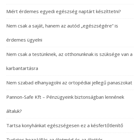
Miért érdemes egyedi egészség naptárt készíttetni?
Nem csak a saját, hanem az autód „egészségére” is
érdemes ügyelni
Nem csak a testünknek, az otthonunknak is szüksége van a
karbantartásra
Nem szabad elhanyagolni az ortopédiai jellegű panaszokat
Pannon-Safe Kft – Pénzügyeink biztonságban lennének
általuk?
Tartsa konyhánkat egészségesen ez a késfertőtlenítő
Tudatos hozzáállás az életmód és az élettér