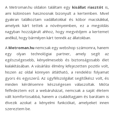
A Metroman.hu oldalon találtam egy
kisállat riasztót
is,
ami különösen hasznosnak bizonyult a kertemben. Mivel
gyakran találkoztam vadállatokkal és kóbor macskákkal,
amelyek kárt tettek a növényeimben, ez a megoldás
nagyban hozzájárult ahhoz, hogy megvédjem a kertemet
anélkül, hogy bármilyen kárt tennék az állatokban.
A
Metroman.hu
nemcsak egy webshop számomra, hanem
egy olyan technológiai partner, amely segít az
egészségesebb, kényelmesebb és biztonságosabb élet
kialakításában. A vásárlási élmény kifejezetten pozitív volt,
hiszen az oldal könnyen átlátható, a rendelési folyamat
gyors és egyszerű. Az ügyfélszolgálat segítőkész volt, és
minden kérdésemre készségesen válaszoltak. Mióta
felfedeztem ezt a webáruházat, nemcsak a saját életem
vált komfortosabbá, hanem a családtagjaim és barátaim is
élvezik azokat a kényelmi funkciókat, amelyeket innen
szereztem be.