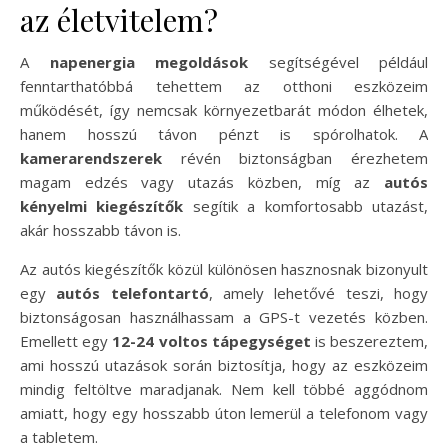
az életvitelem?
A
napenergia megoldások
segítségével például
fenntarthatóbbá tehettem az otthoni eszközeim
működését, így nemcsak környezetbarát módon élhetek,
hanem hosszú távon pénzt is spórolhatok. A
kamerarendszerek
révén biztonságban érezhetem
magam edzés vagy utazás közben, míg az
autós
kényelmi kiegészítők
segítik a komfortosabb utazást,
akár hosszabb távon is.
Az autós kiegészítők közül különösen hasznosnak bizonyult
egy
autós telefontartó
, amely lehetővé teszi, hogy
biztonságosan használhassam a GPS-t vezetés közben.
Emellett egy
12-24 voltos tápegységet
is beszereztem,
ami hosszú utazások során biztosítja, hogy az eszközeim
mindig feltöltve maradjanak. Nem kell többé aggódnom
amiatt, hogy egy hosszabb úton lemerül a telefonom vagy
a tabletem.