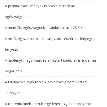
A jó munkakörülmények is hozzájárulnak az
egészségedhez
A mentális egészségnek is „doktora” az LCDFIX
A minőség számunkra és tárgyaink részére is lényeges
tényező
A napfényt magunknak és a háztartásunknak is érdemes
begyűjteni
A talpunkban rejlő térkép, amit sokáig nem vettem
komolyan
A testépítőknek is szüksége lehet egy jó seprőgépre