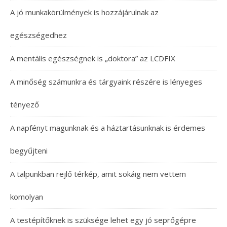
A jó munkakörülmények is hozzájárulnak az
egészségedhez
A mentális egészségnek is „doktora” az LCDFIX
A minőség számunkra és tárgyaink részére is lényeges
tényező
A napfényt magunknak és a háztartásunknak is érdemes
begyűjteni
A talpunkban rejlő térkép, amit sokáig nem vettem
komolyan
A testépítőknek is szüksége lehet egy jó seprőgépre