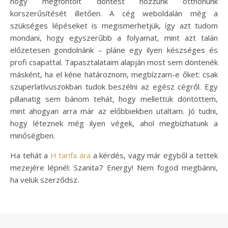
hogy megfontolt döntést hozzunk otthonunk
korszerűsítését illetően. A cég weboldalán még a
szükséges lépéseket is megismerhetjük, így azt tudom
mondani, hogy egyszerűbb a folyamat, mint azt talán
előzetesen gondolnánk – pláne egy ilyen készséges és
profi csapattal. Tapasztalataim alapján most sem döntenék
másként, ha el kéne határoznom, megbízzam-e őket: csak
szuperlatívuszokban tudok beszélni az egész cégről. Egy
pillanatig sem bánom tehát, hogy mellettük döntöttem,
mint ahogyan arra már az előbbiekben utaltam. Jó tudni,
hogy léteznek még ilyen végek, ahol megbízhatunk a
minőségben.
Ha tehát a
H tarifa ára
a kérdés, vagy már egyből a tettek
mezejére lépnél: Szanita7 Energy! Nem fogod megbánni,
ha velük szerződsz.