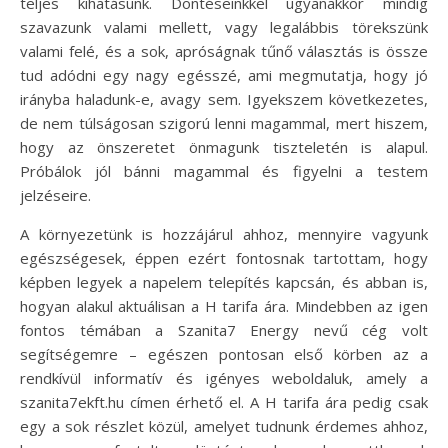
teljes kihatásunk. Döntéseinkkel ugyanakkor mindig
szavazunk valami mellett, vagy legalábbis törekszünk
valami felé, és a sok, apróságnak tűnő választás is össze
tud adódni egy nagy egésszé, ami megmutatja, hogy jó
irányba haladunk-e, avagy sem. Igyekszem következetes,
de nem túlságosan szigorú lenni magammal, mert hiszem,
hogy az önszeretet önmagunk tiszteletén is alapul.
Próbálok jól bánni magammal és figyelni a testem
jelzéseire.
A környezetünk is hozzájárul ahhoz, mennyire vagyunk
egészségesek, éppen ezért fontosnak tartottam, hogy
képben legyek a napelem telepítés kapcsán, és abban is,
hogyan alakul aktuálisan a H tarifa ára. Mindebben az igen
fontos témában a Szanita7 Energy nevű cég volt
segítségemre – egészen pontosan első körben az a
rendkívül informatív és igényes weboldaluk, amely a
szanita7ekft.hu címen érhető el. A H tarifa ára pedig csak
egy a sok részlet közül, amelyet tudnunk érdemes ahhoz,