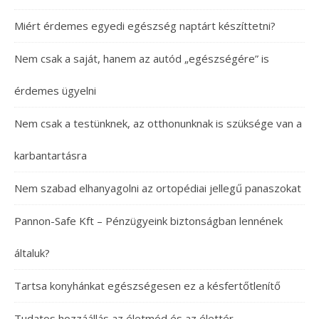
Miért érdemes egyedi egészség naptárt készíttetni?
Nem csak a saját, hanem az autód „egészségére” is
érdemes ügyelni
Nem csak a testünknek, az otthonunknak is szüksége van a
karbantartásra
Nem szabad elhanyagolni az ortopédiai jellegű panaszokat
Pannon-Safe Kft – Pénzügyeink biztonságban lennének
általuk?
Tartsa konyhánkat egészségesen ez a késfertőtlenítő
Tudatos hozzáállás az életmód és az élettér