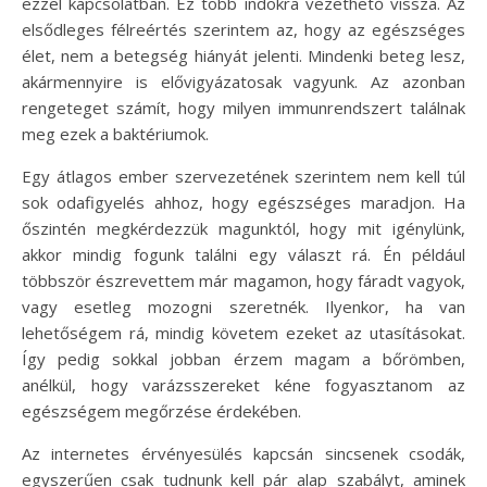
ezzel kapcsolatban. Ez több indokra vezethető vissza. Az
elsődleges félreértés szerintem az, hogy az egészséges
élet, nem a betegség hiányát jelenti. Mindenki beteg lesz,
akármennyire is elővigyázatosak vagyunk. Az azonban
rengeteget számít, hogy milyen immunrendszert találnak
meg ezek a baktériumok.
Egy átlagos ember szervezetének szerintem nem kell túl
sok odafigyelés ahhoz, hogy egészséges maradjon. Ha
őszintén megkérdezzük magunktól, hogy mit igénylünk,
akkor mindig fogunk találni egy választ rá. Én például
többször észrevettem már magamon, hogy fáradt vagyok,
vagy esetleg mozogni szeretnék. Ilyenkor, ha van
lehetőségem rá, mindig követem ezeket az utasításokat.
Így pedig sokkal jobban érzem magam a bőrömben,
anélkül, hogy varázsszereket kéne fogyasztanom az
egészségem megőrzése érdekében.
Az internetes érvényesülés kapcsán sincsenek csodák,
egyszerűen csak tudnunk kell pár alap szabályt, aminek