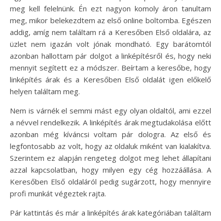
meg kell felelnünk. Én ezt nagyon komoly áron tanultam
meg, mikor belekezdtem az első online boltomba. Egészen
addig, amíg nem találtam rá a Keresőben Első oldalára, az
üzlet nem igazán volt jónak mondható. Egy barátomtól
azonban hallottam pár dolgot a linképítésről és, hogy neki
mennyit segített ez a módszer. Beírtam a keresőbe, hogy
linképítés árak és a Keresőben Első oldalát igen előkelő
helyen találtam meg.
Nem is várnék el semmi mást egy olyan oldaltól, ami ezzel
a névvel rendelkezik. A linképítés árak megtudakolása előtt
azonban még kíváncsi voltam pár dologra. Az első és
legfontosabb az volt, hogy az oldaluk miként van kialakítva.
Szerintem ez alapján rengeteg dolgot meg lehet állapítani
azzal kapcsolatban, hogy milyen egy cég hozzáállása. A
Keresőben Első oldaláról pedig sugárzott, hogy mennyire
profi munkát végeztek rajta.
Pár kattintás és már a linképítés árak kategóriában találtam