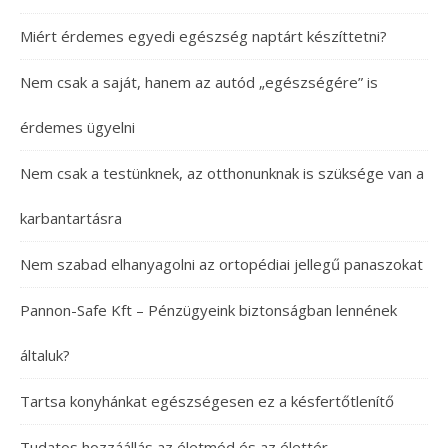
Miért érdemes egyedi egészség naptárt készíttetni?
Nem csak a saját, hanem az autód „egészségére” is
érdemes ügyelni
Nem csak a testünknek, az otthonunknak is szüksége van a
karbantartásra
Nem szabad elhanyagolni az ortopédiai jellegű panaszokat
Pannon-Safe Kft – Pénzügyeink biztonságban lennének
általuk?
Tartsa konyhánkat egészségesen ez a késfertőtlenítő
Tudatos hozzáállás az életmód és az élettér