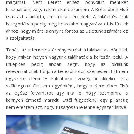
magamat. Nem kellett ehhez bonyolult menüket
használnom, vagy reklámokat bezárnom. A Keresőben Első
csak azt ajánlotta, ami minket érdekelt. A linképítés árak
kategóriában pedig még hosszabb magyarázatot is fűztek
ahhoz, hogy miért is annyira fontos az üzletünk számára ez
a szolgáltatás.
Tehát, az internetes érvényesülést általában az dönti el,
hogy milyen helyen vagyunk találhatók a keresőn belül. A
linképítés pedig abban segít, hogy az oldalunk
relevánsabbnak tűnjön a keresőmotor szemében. Ezt nem
egyszerű elérni és különböző szövegírói cikkekre lesz
szükségünk. Örültem egyébként, hogy a Keresőben Első
az egész folyamatot úgy írta le, hogy számomra is
könnyen érthető maradt. Ettől függetlenül egy pillanatig
nem éreztem azt, hogy túlságosan le lenne egyszerűsítve.