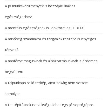
A jó munkakörülmények is hozzájárulnak az
egészségedhez
A mentális egészségnek is „doktora” az LCDFIX
A minőség számunkra és tárgyaink részére is lényeges
tényező
A napfényt magunknak és a háztartásunknak is érdemes
begyűjteni
A talpunkban rejlő térkép, amit sokáig nem vettem
komolyan
A testépítőknek is szüksége lehet egy jó seprőgépre