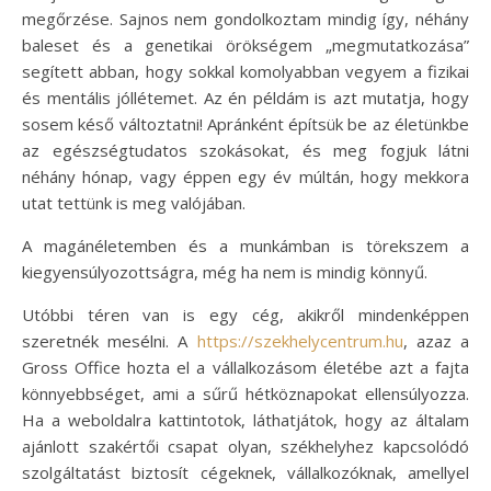
megőrzése. Sajnos nem gondolkoztam mindig így, néhány
baleset és a genetikai örökségem „megmutatkozása”
segített abban, hogy sokkal komolyabban vegyem a fizikai
és mentális jóllétemet. Az én példám is azt mutatja, hogy
sosem késő változtatni! Apránként építsük be az életünkbe
az egészségtudatos szokásokat, és meg fogjuk látni
néhány hónap, vagy éppen egy év múltán, hogy mekkora
utat tettünk is meg valójában.
A magánéletemben és a munkámban is törekszem a
kiegyensúlyozottságra, még ha nem is mindig könnyű.
Utóbbi téren van is egy cég, akikről mindenképpen
szeretnék mesélni. A
https://szekhelycentrum.hu
, azaz a
Gross Office hozta el a vállalkozásom életébe azt a fajta
könnyebbséget, ami a sűrű hétköznapokat ellensúlyozza.
Ha a weboldalra kattintotok, láthatjátok, hogy az általam
ajánlott szakértői csapat olyan, székhelyhez kapcsolódó
szolgáltatást biztosít cégeknek, vállalkozóknak, amellyel