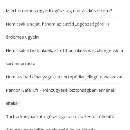
Miért érdemes egyedi egészség naptárt készíttetni?
Nem csak a saját, hanem az autód „egészségére” is
érdemes ügyelni
Nem csak a testünknek, az otthonunknak is szüksége van a
karbantartásra
Nem szabad elhanyagolni az ortopédiai jellegű panaszokat
Pannon-Safe Kft – Pénzügyeink biztonságban lennének
általuk?
Tartsa konyhánkat egészségesen ez a késfertőtlenítő
Tudatos hozzáállás az életmód és az élettér