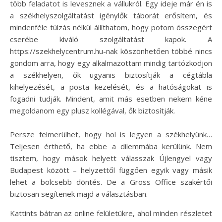
több feladatot is levesznek a vállukról. Egy ideje már én is
a székhelyszolgáltatást igénylők táborát erősítem, és
mindenféle túlzás nélkül állíthatom, hogy potom összegért
cserébe kiváló szolgáltatást kapok. A
https://szekhelycentrum.hu-nak köszönhetően többé nincs
gondom arra, hogy egy alkalmazottam mindig tartózkodjon
a székhelyen, ők ugyanis biztosítják a cégtábla
kihelyezését, a posta kezelését, és a hatóságokat is
fogadni tudják. Mindent, amit más esetben nekem kéne
megoldanom egy plusz kollégával, ők biztosítják.
Persze felmerülhet, hogy hol is legyen a székhelyünk…
Teljesen érthető, ha ebbe a dilemmába kerülünk. Nem
tisztem, hogy mások helyett válasszak Újlengyel vagy
Budapest között – helyzettől függően egyik vagy másik
lehet a bölcsebb döntés. De a Gross Office szakértői
biztosan segítenek majd a választásban.
Kattints bátran az online felületükre, ahol minden részletet