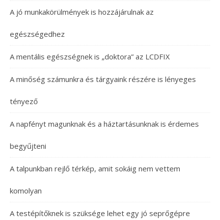
A jó munkakörülmények is hozzájárulnak az
egészségedhez
A mentális egészségnek is „doktora” az LCDFIX
A minőség számunkra és tárgyaink részére is lényeges
tényező
A napfényt magunknak és a háztartásunknak is érdemes
begyűjteni
A talpunkban rejlő térkép, amit sokáig nem vettem
komolyan
A testépítőknek is szüksége lehet egy jó seprőgépre