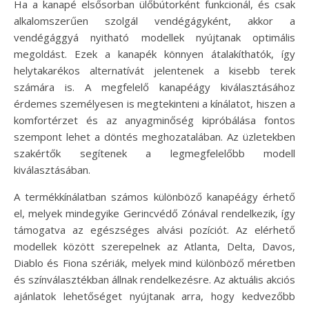
Ha a kanapé elsősorban ülőbútorként funkcionál, és csak
alkalomszerűen szolgál vendégágyként, akkor a
vendégággyá nyitható modellek nyújtanak optimális
megoldást. Ezek a kanapék könnyen átalakíthatók, így
helytakarékos alternatívát jelentenek a kisebb terek
számára is. A megfelelő kanapéágy kiválasztásához
érdemes személyesen is megtekinteni a kínálatot, hiszen a
komfortérzet és az anyagminőség kipróbálása fontos
szempont lehet a döntés meghozatalában. Az üzletekben
szakértők segítenek a legmegfelelőbb modell
kiválasztásában.
A termékkínálatban számos különböző kanapéágy érhető
el, melyek mindegyike Gerincvédő Zónával rendelkezik, így
támogatva az egészséges alvási pozíciót. Az elérhető
modellek között szerepelnek az Atlanta, Delta, Davos,
Diablo és Fiona szériák, melyek mind különböző méretben
és színválasztékban állnak rendelkezésre. Az aktuális akciós
ajánlatok lehetőséget nyújtanak arra, hogy kedvezőbb