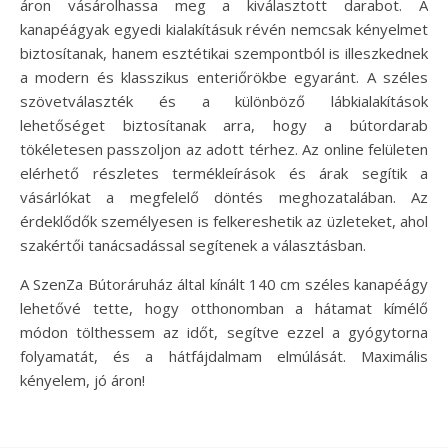
áron vásárolhassa meg a kiválasztott darabot. A
kanapéágyak egyedi kialakításuk révén nemcsak kényelmet
biztosítanak, hanem esztétikai szempontból is illeszkednek
a modern és klasszikus enteriőrökbe egyaránt. A széles
szövetválaszték és a különböző lábkialakítások
lehetőséget biztosítanak arra, hogy a bútordarab
tökéletesen passzoljon az adott térhez. Az online felületen
elérhető részletes termékleírások és árak segítik a
vásárlókat a megfelelő döntés meghozatalában. Az
érdeklődők személyesen is felkereshetik az üzleteket, ahol
szakértői tanácsadással segítenek a választásban.
A SzenZa Bútoráruház által kínált 140 cm széles kanapéágy
lehetővé tette, hogy otthonomban a hátamat kímélő
módon tölthessem az időt, segítve ezzel a gyógytorna
folyamatát, és a hátfájdalmam elmúlását. Maximális
kényelem, jó áron!