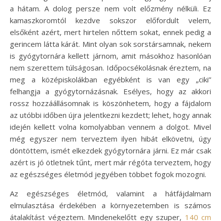
a hátam. A dolog persze nem volt előzmény nélküli. Ez
kamaszkoromtól kezdve sokszor előfordult velem,
elsőként azért, mert hirtelen nőttem sokat, ennek pedig a
gerincem látta kárát. Mint olyan sok sorstársamnak, nekem
is gyógytornára kellett járnom, amit másokhoz hasonlóan
nem szerettem túlságosan. Időpocsékolásnak éreztem, na
meg a középiskolákban egyébként is van egy „ciki”
felhangja a gyógytornázásnak. Esélyes, hogy az akkori
rossz hozzáállásomnak is köszönhetem, hogy a fájdalom
az utóbbi időben újra jelentkezni kezdett; lehet, hogy annak
idején kellett volna komolyabban vennem a dolgot. Mivel
még egyszer nem terveztem ilyen hibát elkövetni, úgy
döntöttem, ismét elkezdek gyógytornára járni. Ez már csak
azért is jó ötletnek tűnt, mert már régóta terveztem, hogy
az egészséges életmód jegyében többet fogok mozogni.
Az egészséges életmód, valamint a hátfájdalmam
elmulasztása érdekében a környezetemben is számos
átalakítást végeztem. Mindenekelőtt egy szuper,
140 cm