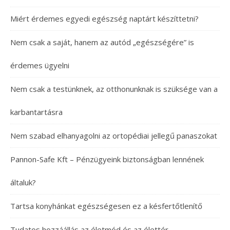
Miért érdemes egyedi egészség naptárt készíttetni?
Nem csak a saját, hanem az autód „egészségére” is
érdemes ügyelni
Nem csak a testünknek, az otthonunknak is szüksége van a
karbantartásra
Nem szabad elhanyagolni az ortopédiai jellegű panaszokat
Pannon-Safe Kft – Pénzügyeink biztonságban lennének
általuk?
Tartsa konyhánkat egészségesen ez a késfertőtlenítő
Tudatos hozzáállás az életmód és az élettér