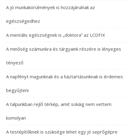
A jó munkakörülmények is hozzájárulnak az
egészségedhez
A mentális egészségnek is „doktora” az LCDFIX
A minőség számunkra és tárgyaink részére is lényeges
tényező
A napfényt magunknak és a háztartásunknak is érdemes
begyűjteni
A talpunkban rejlő térkép, amit sokáig nem vettem
komolyan
A testépítőknek is szüksége lehet egy jó seprőgépre