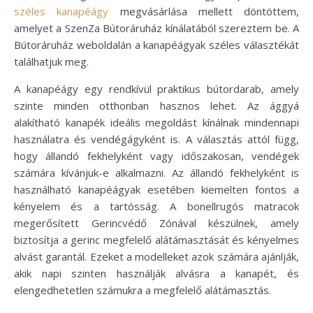
széles kanapéágy
megvásárlása mellett döntöttem,
amelyet a SzenZa Bútoráruház kínálatából szereztem be. A
Bútoráruház weboldalán a kanapéágyak széles választékát
találhatjuk meg.
A kanapéágy egy rendkívül praktikus bútordarab, amely
szinte minden otthonban hasznos lehet. Az ággyá
alakítható kanapék ideális megoldást kínálnak mindennapi
használatra és vendégágyként is. A választás attól függ,
hogy állandó fekhelyként vagy időszakosan, vendégek
számára kívánjuk-e alkalmazni. Az állandó fekhelyként is
használható kanapéágyak esetében kiemelten fontos a
kényelem és a tartósság. A bonellrugós matracok
megerősített Gerincvédő Zónával készülnek, amely
biztosítja a gerinc megfelelő alátámasztását és kényelmes
alvást garantál. Ezeket a modelleket azok számára ajánlják,
akik napi szinten használják alvásra a kanapét, és
elengedhetetlen számukra a megfelelő alátámasztás.