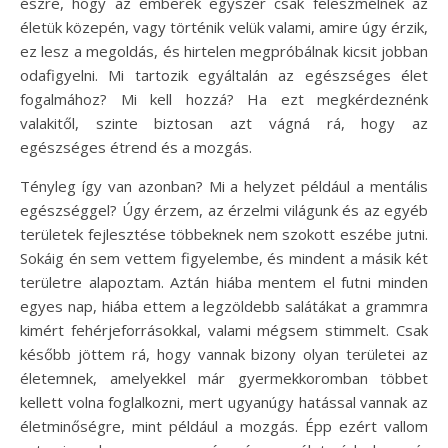
észre, hogy az emberek egyszer csak feleszmélnek az
életük közepén, vagy történik velük valami, amire úgy érzik,
ez lesz a megoldás, és hirtelen megpróbálnak kicsit jobban
odafigyelni. Mi tartozik egyáltalán az egészséges élet
fogalmához? Mi kell hozzá? Ha ezt megkérdeznénk
valakitől, szinte biztosan azt vágná rá, hogy az
egészséges étrend és a mozgás.
Tényleg így van azonban? Mi a helyzet például a mentális
egészséggel? Úgy érzem, az érzelmi világunk és az egyéb
területek fejlesztése többeknek nem szokott eszébe jutni.
Sokáig én sem vettem figyelembe, és mindent a másik két
területre alapoztam. Aztán hiába mentem el futni minden
egyes nap, hiába ettem a legzöldebb salátákat a grammra
kimért fehérjeforrásokkal, valami mégsem stimmelt. Csak
később jöttem rá, hogy vannak bizony olyan területei az
életemnek, amelyekkel már gyermekkoromban többet
kellett volna foglalkozni, mert ugyanúgy hatással vannak az
életminőségre, mint például a mozgás. Épp ezért vallom