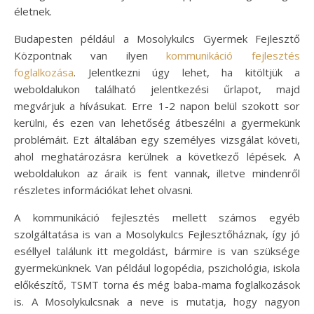
életnek.
Budapesten például a Mosolykulcs Gyermek Fejlesztő
Központnak van ilyen
kommunikáció fejlesztés
foglalkozása
. Jelentkezni úgy lehet, ha kitöltjük a
weboldalukon található jelentkezési űrlapot, majd
megvárjuk a hívásukat. Erre 1-2 napon belül szokott sor
kerülni, és ezen van lehetőség átbeszélni a gyermekünk
problémáit. Ezt általában egy személyes vizsgálat követi,
ahol meghatározásra kerülnek a következő lépések. A
weboldalukon az áraik is fent vannak, illetve mindenről
részletes információkat lehet olvasni.
A kommunikáció fejlesztés mellett számos egyéb
szolgáltatása is van a Mosolykulcs Fejlesztőháznak, így jó
eséllyel találunk itt megoldást, bármire is van szüksége
gyermekünknek. Van például logopédia, pszichológia, iskola
előkészítő, TSMT torna és még baba-mama foglalkozások
is. A Mosolykulcsnak a neve is mutatja, hogy nagyon