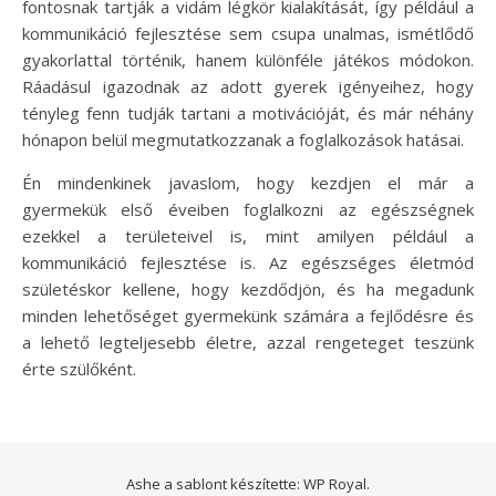
fontosnak tartják a vidám légkör kialakítását, így például a
kommunikáció fejlesztése sem csupa unalmas, ismétlődő
gyakorlattal történik, hanem különféle játékos módokon.
Ráadásul igazodnak az adott gyerek igényeihez, hogy
tényleg fenn tudják tartani a motivációját, és már néhány
hónapon belül megmutatkozzanak a foglalkozások hatásai.
Én mindenkinek javaslom, hogy kezdjen el már a
gyermekük első éveiben foglalkozni az egészségnek
ezekkel a területeivel is, mint amilyen például a
kommunikáció fejlesztése is. Az egészséges életmód
születéskor kellene, hogy kezdődjön, és ha megadunk
minden lehetőséget gyermekünk számára a fejlődésre és
a lehető legteljesebb életre, azzal rengeteget teszünk
érte szülőként.
Ashe a sablont készítette:
WP Royal
.