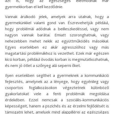
azt is, hogy az egészséges életmódnak már
gyermekkorban el kell kezdődnie.
Vannak árulkodó jelek, amelyek arra utalnak, hogy a
gyermekünkkel valami gond van. Észrevehetjük például,
hogy problémái adódnak a beilleszkedéssel, vagy nem
nagyon vannak barátai. Emiatt szoronghatnak, vagy
nehezebben mehet nekik az együttműködés másokkal.
Egyes esetekben ez akár agresszióhoz vagy más
magatartási problémákhoz is vezethet. Ezek már egészen
kicsi korban, például óvodás korban is megmutatkozhatnak,
és nem jó ötlet a szőnyeg alá seperni őket.
Ilyen esetekben segíthet a gyermeknek a kommunikáció
fejlesztés, amelynek az a lényege, hogy egyénileg vagy
csoportos foglalkozásokon végeztetnek különböző
gyakorlatokat vele a fenti problémák megoldása
érdekében. Ezzel nemcsak a szociális-kommunikációs
képességeit, hanem a pszichés és az érzelmi fejlődését is
támogatni lehet, amelyek mind alappillérei az egészséges