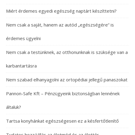
Miért érdemes egyedi egészség naptárt készíttetni?
Nem csak a saját, hanem az autód „egészségére” is
érdemes ügyelni
Nem csak a testünknek, az otthonunknak is szüksége van a
karbantartásra
Nem szabad elhanyagolni az ortopédiai jellegű panaszokat
Pannon-Safe Kft – Pénzügyeink biztonságban lennének
általuk?
Tartsa konyhánkat egészségesen ez a késfertőtlenítő
Tudatos hozzáállás az életmód és az élettér