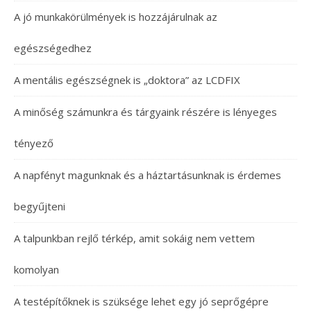
A jó munkakörülmények is hozzájárulnak az
egészségedhez
A mentális egészségnek is „doktora” az LCDFIX
A minőség számunkra és tárgyaink részére is lényeges
tényező
A napfényt magunknak és a háztartásunknak is érdemes
begyűjteni
A talpunkban rejlő térkép, amit sokáig nem vettem
komolyan
A testépítőknek is szüksége lehet egy jó seprőgépre