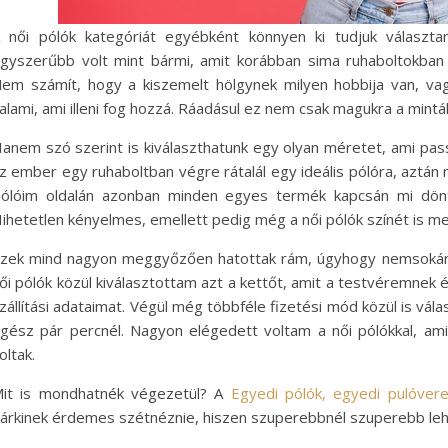
 női pólók kategóriát egyébként könnyen ki tudjuk választa
gyszerűbb volt mint bármi, amit korábban sima ruhaboltokban 
em számít, hogy a kiszemelt hölgynek milyen hobbija van, vagy 
alami, ami illeni fog hozzá. Ráadásul ez nem csak magukra a minták
anem szó szerint is kiválaszthatunk egy olyan méretet, ami passz
z ember egy ruhaboltban végre rátalál egy ideális pólóra, aztán 
ólóim oldalán azonban minden egyes termék kapcsán mi dönt
ihetetlen kényelmes, emellett pedig még a női pólók színét is me
zek mind nagyon meggyőzően hatottak rám, úgyhogy nemsokára 
ői pólók közül kiválasztottam azt a kettőt, amit a testvéremnek
zállítási adataimat. Végül még többféle fizetési mód közül is vá
gész pár percnél. Nagyon elégedett voltam a női pólókkal, ami
oltak.
it is mondhatnék végezetül? A
Egyedi pólók, egyedi pulóvere
árkinek érdemes szétnéznie, hiszen szuperebbnél szuperebb leh