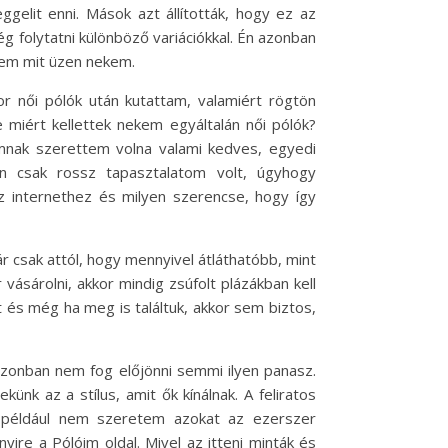
elit enni. Mások azt állították, hogy ez az
 folytatni különböző variációkkal. Én azonban
tem mit üzen nekem.
r női pólók után kutattam, valamiért rögtön
 miért kellettek nekem egyáltalán női pólók?
nak szerettem volna valami kedves, egyedi
an csak rossz tapasztalatom volt, úgyhogy
az internethez és milyen szerencse, hogy így
r csak attól, hogy mennyivel átláthatóbb, mint
ásárolni, akkor mindig zsúfolt plázákban kell
t és még ha meg is találtuk, akkor sem biztos,
azonban nem fog előjönni semmi ilyen panasz.
ünk az a stílus, amit ők kínálnak. A feliratos
n például nem szeretem azokat az ezerszer
ire a Pólóim oldal. Mivel az itteni minták és