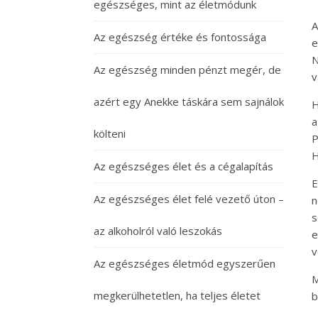
egészséges, mint az életmódunk
A
Az egészség értéke és fontossága
e
N
Az egészség minden pénzt megér, de
v
azért egy Anekke táskára sem sajnálok
H
a
költeni
P
H
Az egészséges élet és a cégalapítás
E
Az egészséges élet felé vezető úton –
n
s
az alkoholról való leszokás
e
v
Az egészséges életmód egyszerűen
M
megkerülhetetlen, ha teljes életet
b