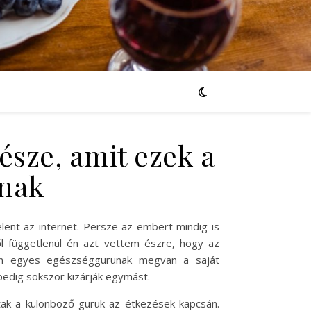
észe, amit ezek a
znak
ent az internet. Persze az embert mindig is
ől függetlenül én azt vettem észre, hogy az
en egyes egészséggurunak megvan a saját
pedig sokszor kizárják egymást.
tak a különböző guruk az étkezések kapcsán.