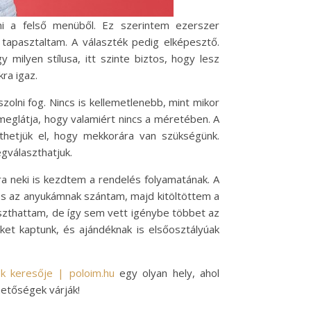
ni a felső menüből. Ez szerintem ezerszer
tapasztaltam. A választék pedig elképesztő.
milyen stílusa, itt szinte biztos, hogy lesz
ra igaz.
olni fog. Nincs is kellemetlenebb, mint mikor
meglátja, hogy valamiért nincs a méretében. A
hetjük el, hogy mekkorára van szükségünk.
gválaszthatjuk.
neki is kezdtem a rendelés folyamatának. A
 és az anyukámnak szántam, majd kitöltöttem a
laszthattam, de így sem vett igénybe többet az
ket kaptunk, és ajándéknak is elsőosztályúak
k keresője | poloim.hu
egy olyan hely, ahol
etőségek várják!