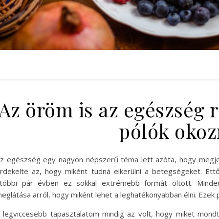
Az öröm is az egészség r
pólók oko
z egészség egy nagyon népszerű téma lett azóta, hogy megjel
rdekelte az, hogy miként tudná elkerülni a betegségeket. Ett
tóbbi pár évben ez sokkal extrémebb formát öltött. Mind
eglátása arról, hogy miként lehet a leghatékonyabban élni. Ezek 
 legviccesebb tapasztalatom mindig az volt, hogy miket mond