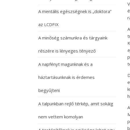
V
é
A mentális egészségnek is „doktora”
r
az LCDFIX
A
t
A minőség számunkra és tárgyaink
K
a
részére is lényeges tényező
p
t
A napfényt magunknak és a
D
háztartásunknak is érdemes
e
k
begyűjteni
h
A talpunkban rejlő térkép, amit sokáig
A
M
nem vettem komolyan
p
b