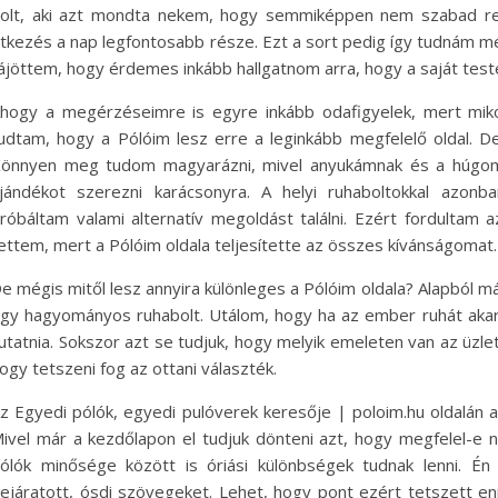
olt, aki azt mondta nekem, hogy semmiképpen nem szabad regg
tkezés a nap legfontosabb része. Ezt a sort pedig így tudnám még
ájöttem, hogy érdemes inkább hallgatnom arra, hogy a saját tes
hogy a megérzéseimre is egyre inkább odafigyelek, mert miko
udtam, hogy a Pólóim lesz erre a leginkább megfelelő oldal. De
önnyen meg tudom magyarázni, mivel anyukámnak és a húgom
jándékot szerezni karácsonyra. A helyi ruhaboltokkal azonb
róbáltam valami alternatív megoldást találni. Ezért fordultam 
ettem, mert a Pólóim oldala teljesítette az összes kívánságomat.
e mégis mitől lesz annyira különleges a Pólóim oldala? Alapból má
gy hagyományos ruhabolt. Utálom, hogy ha az ember ruhát akar v
utatnia. Sokszor azt se tudjuk, hogy melyik emeleten van az üzle
ogy tetszeni fog az ottani választék.
z Egyedi pólók, egyedi pulóverek keresője | poloim.hu oldalán 
ivel már a kezdőlapon el tudjuk dönteni azt, hogy megfelel-e nek
ólók minősége között is óriási különbségek tudnak lenni. É
ejáratott, ósdi szövegeket. Lehet, hogy pont ezért tetszett enny