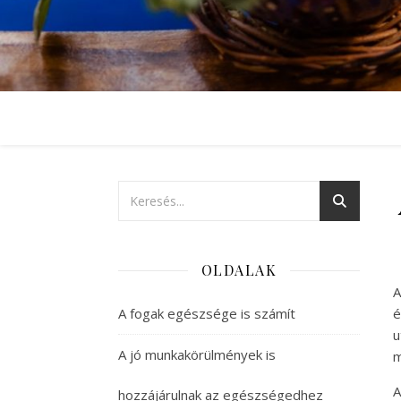
OLDALAK
A
A fogak egészsége is számít
é
u
A jó munkakörülmények is
m
A
hozzájárulnak az egészségedhez