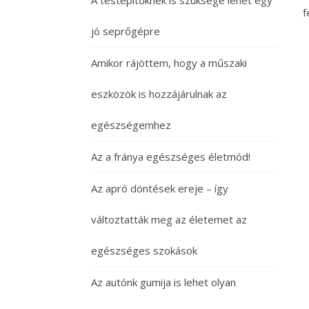
A testépítőknek is szüksége lehet egy
f
jó seprőgépre
Amikor rájöttem, hogy a műszaki
eszközök is hozzájárulnak az
egészségemhez
Az a fránya egészséges életmód!
Az apró döntések ereje – így
változtatták meg az életemet az
egészséges szokások
Az autónk gumija is lehet olyan